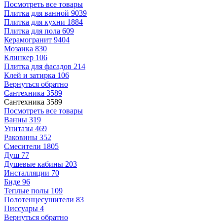
Посмотреть все товары
Плитка для ванной
9039
Плитка для кухни
1884
Плитка для пола
609
Керамогранит
9404
Мозаика
830
Клинкер
106
Плитка для фасадов
214
Клей и затирка
106
Вернуться обратно
Сантехника
3589
Сантехника
3589
Посмотреть все товары
Ванны
319
Унитазы
469
Раковины
352
Смесители
1805
Душ
77
Душевые кабины
203
Инсталляции
70
Биде
96
Теплые полы
109
Полотенцесушители
83
Писсуары
4
Вернуться обратно