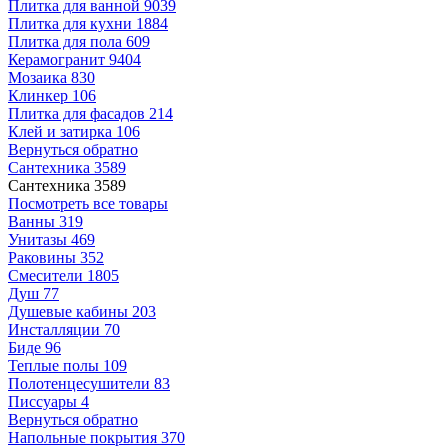
Плитка для ванной
9039
Плитка для кухни
1884
Плитка для пола
609
Керамогранит
9404
Мозаика
830
Клинкер
106
Плитка для фасадов
214
Клей и затирка
106
Вернуться обратно
Сантехника
3589
Сантехника
3589
Посмотреть все товары
Ванны
319
Унитазы
469
Раковины
352
Смесители
1805
Душ
77
Душевые кабины
203
Инсталляции
70
Биде
96
Теплые полы
109
Полотенцесушители
83
Писсуары
4
Вернуться обратно
Напольные покрытия
370