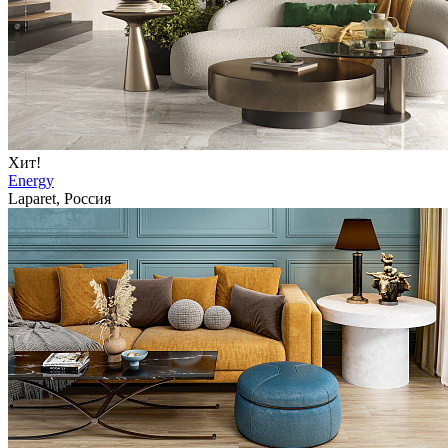
Хит!
Energy
Laparet, Россия