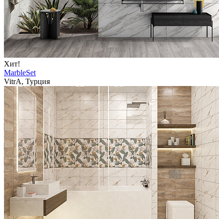
Хит!
MarbleSet
VitrA, Турция