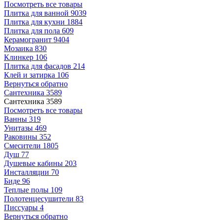
Посмотреть все товары
Плитка для ванной
9039
Плитка для кухни
1884
Плитка для пола
609
Керамогранит
9404
Мозаика
830
Клинкер
106
Плитка для фасадов
214
Клей и затирка
106
Вернуться обратно
Сантехника
3589
Сантехника
3589
Посмотреть все товары
Ванны
319
Унитазы
469
Раковины
352
Смесители
1805
Душ
77
Душевые кабины
203
Инсталляции
70
Биде
96
Теплые полы
109
Полотенцесушители
83
Писсуары
4
Вернуться обратно