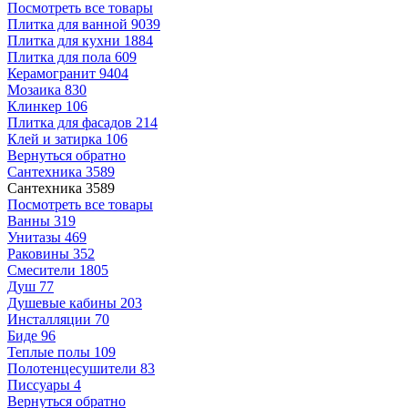
Посмотреть все товары
Плитка для ванной
9039
Плитка для кухни
1884
Плитка для пола
609
Керамогранит
9404
Мозаика
830
Клинкер
106
Плитка для фасадов
214
Клей и затирка
106
Вернуться обратно
Сантехника
3589
Сантехника
3589
Посмотреть все товары
Ванны
319
Унитазы
469
Раковины
352
Смесители
1805
Душ
77
Душевые кабины
203
Инсталляции
70
Биде
96
Теплые полы
109
Полотенцесушители
83
Писсуары
4
Вернуться обратно