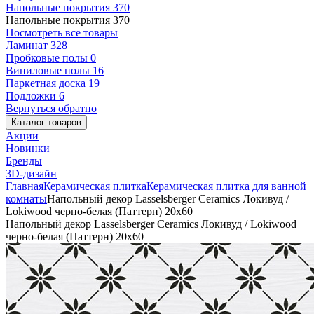
Напольные покрытия
370
Напольные покрытия
370
Посмотреть все товары
Ламинат
328
Пробковые полы
0
Виниловые полы
16
Паркетная доска
19
Подложки
6
Вернуться обратно
Каталог товаров
Акции
Новинки
Бренды
3D-дизайн
Главная
Керамическая плитка
Керамическая плитка для ванной
комнаты
Напольный декор Lasselsberger Ceramics Локивуд /
Lokiwood черно-белая (Паттерн) 20x60
Напольный декор Lasselsberger Ceramics Локивуд / Lokiwood
черно-белая (Паттерн) 20x60