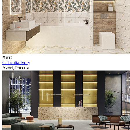
Хит!
Calacatta Ivory
Azori, Россия