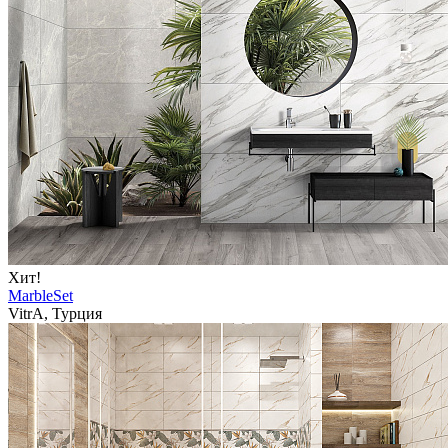
Хит!
MarbleSet
VitrA, Турция