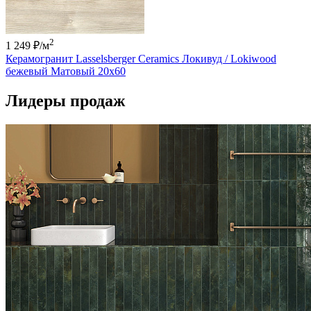
2
1 249 ₽
/м
Керамогранит Lasselsberger Ceramics Локивуд / Lokiwood
бежевый Матовый 20x60
Лидеры продаж