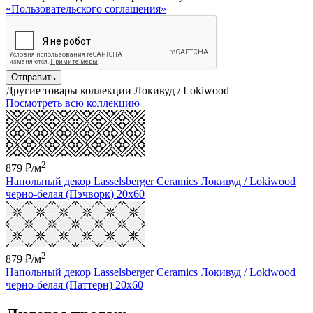
«Пользовательского соглашения»
Отправить
Другие товары коллекции Локивуд / Lokiwood
Посмотреть всю коллекцию
2
879 ₽
/м
Напольный декор Lasselsberger Ceramics Локивуд / Lokiwood
черно-белая (Пэчворк) 20x60
2
879 ₽
/м
Напольный декор Lasselsberger Ceramics Локивуд / Lokiwood
черно-белая (Паттерн) 20x60