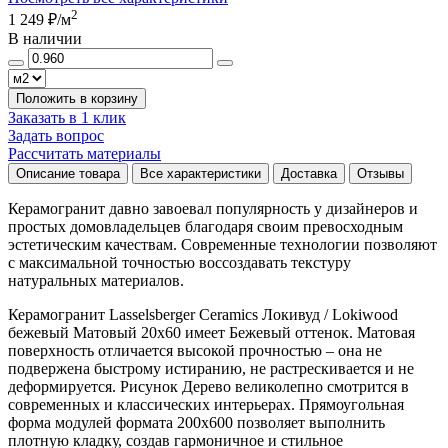
2
1 249 ₽
/м
В наличии
Положить в корзину
Заказать в 1 клик
Задать вопрос
Рассчитать материалы
Описание товара
Все характеристики
Доставка
Отзывы
Керамогранит давно завоевал популярность у дизайнеров и
простых домовладельцев благодаря своим превосходным
эстетическим качествам. Современные технологии позволяют
с максимальной точностью воссоздавать текстуру
натуральных материалов.
Керамогранит Lasselsberger Ceramics Локивуд / Lokiwood
бежевый Матовый 20x60 имеет
Бежевый
оттенок. Матовая
поверхность отличается высокой прочностью – она не
подвержена быстрому истиранию, не растрескивается и не
деформируется. Рисунок
Дерево
великолепно смотрится в
современных и классических интерьерах. Прямоугольная
форма модулей формата
200x600
позволяет выполнить
плотную кладку, создав гармоничное и стильное