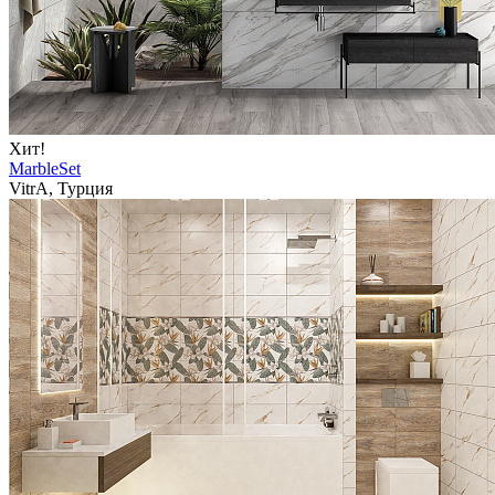
Хит!
MarbleSet
VitrA, Турция