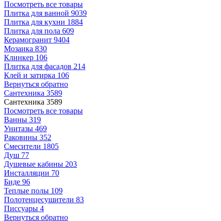
Посмотреть все товары
Плитка для ванной
9039
Плитка для кухни
1884
Плитка для пола
609
Керамогранит
9404
Мозаика
830
Клинкер
106
Плитка для фасадов
214
Клей и затирка
106
Вернуться обратно
Сантехника
3589
Сантехника
3589
Посмотреть все товары
Ванны
319
Унитазы
469
Раковины
352
Смесители
1805
Душ
77
Душевые кабины
203
Инсталляции
70
Биде
96
Теплые полы
109
Полотенцесушители
83
Писсуары
4
Вернуться обратно