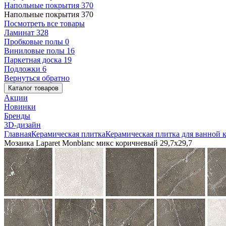
Напольные покрытия
370
Напольные покрытия
370
Посмотреть все товары
Ламинат
328
Пробковые полы
0
Виниловые полы
16
Паркетная доска
19
Подложки
6
Вернуться обратно
Каталог товаров
Акции
Новинки
Бренды
3D-дизайн
Главная
Керамическая плитка
Керамическая плитка для ванной 
Мозаика Laparet Monblanc микс коричневый 29,7х29,7