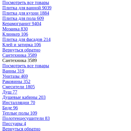
Посмотреть все товары
Плитка для ванной
9039
Плитка для кухни
1884
Плитка для пола
609
Керамогранит
9404
Мозаика
830
Клинкер
106
Плитка для фасадов
214
Клей и затирка
106
Вернуться обратно
Сантехника
3589
Сантехника
3589
Посмотреть все товары
Ванны
319
Унитазы
469
Раковины
352
Смесители
1805
Душ
77
Душевые кабины
203
Инсталляции
70
Биде
96
Теплые полы
109
Полотенцесушители
83
Писсуары
4
Вернуться обратно