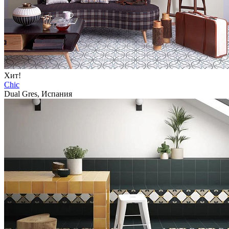
Хит!
Chic
Dual Gres, Испания