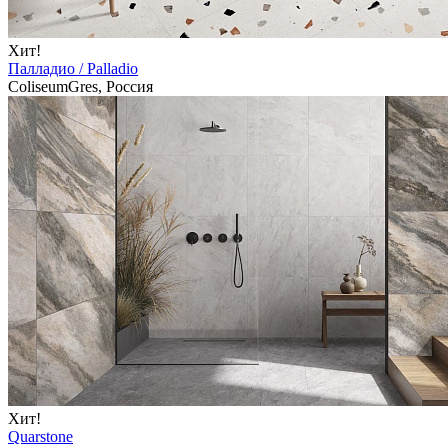
Хит!
Палладио / Palladio
ColiseumGres, Россия
Хит!
Quarstone