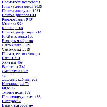
Посмотреть все товары
Плитка для ванной
9039
Плитка для кухни
1884
Плитка для пола
609
Керамогранит
9404
Мозаика
830
Клинкер
106
Плитка для фасадов
214
Клей и затирка
106
Вернуться обратно
Сантехника
3589
Сантехника
3589
Посмотреть все товары
Ванны
319
Унитазы
469
Раковины
352
Смесители
1805
Душ
77
Душевые кабины
203
Инсталляции
70
Биде
96
Теплые полы
109
Полотенцесушители
83
Писсуары
4
Вернуться обратно