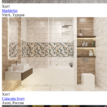
Хит!
MarbleSet
VitrA, Турция
Хит!
Calacatta Ivory
Azori, Россия