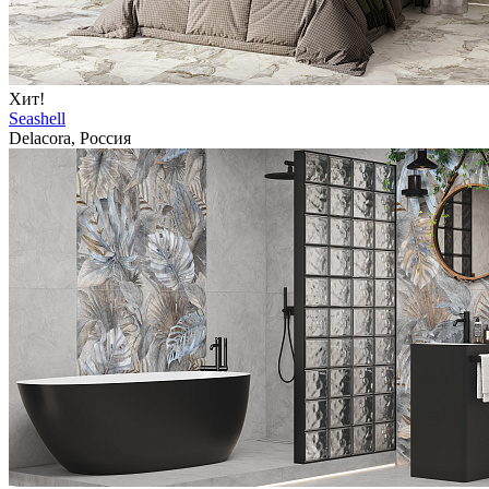
Хит!
Seashell
Delacora, Россия