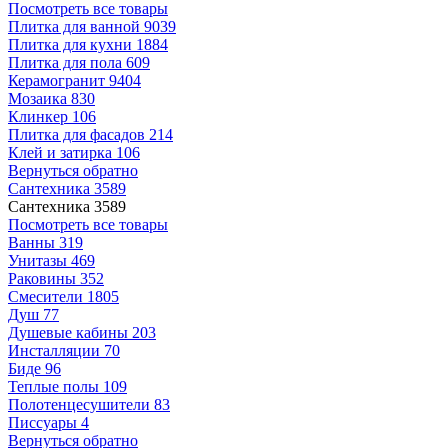
Посмотреть все товары
Плитка для ванной
9039
Плитка для кухни
1884
Плитка для пола
609
Керамогранит
9404
Мозаика
830
Клинкер
106
Плитка для фасадов
214
Клей и затирка
106
Вернуться обратно
Сантехника
3589
Сантехника
3589
Посмотреть все товары
Ванны
319
Унитазы
469
Раковины
352
Смесители
1805
Душ
77
Душевые кабины
203
Инсталляции
70
Биде
96
Теплые полы
109
Полотенцесушители
83
Писсуары
4
Вернуться обратно