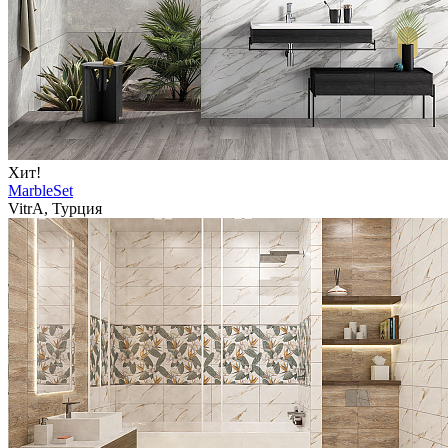
Хит!
MarbleSet
VitrA, Турция