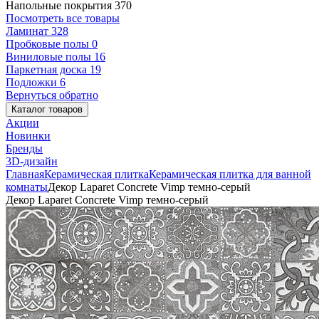
Напольные покрытия
370
Посмотреть все товары
Ламинат
328
Пробковые полы
0
Виниловые полы
16
Паркетная доска
19
Подложки
6
Вернуться обратно
Каталог товаров
Акции
Новинки
Бренды
3D-дизайн
Главная
Керамическая плитка
Керамическая плитка для ванной
комнаты
Декор Laparet Concrete Vimp темно-серый
Декор Laparet Concrete Vimp темно-серый