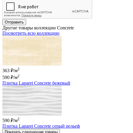
Отправить
Другие товары коллекции Concrete
Посмотреть всю коллекцию
2
363 ₽/м
2
590 ₽
/м
Плитка Laparet Concrete бежевый
2
590 ₽
/м
Плитка Laparet Concrete серый рельеф
Показать следующие товары