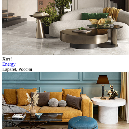
Хит!
Energy
Laparet, Россия