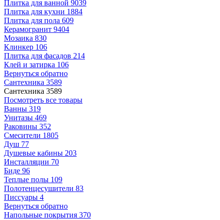
Плитка для ванной
9039
Плитка для кухни
1884
Плитка для пола
609
Керамогранит
9404
Мозаика
830
Клинкер
106
Плитка для фасадов
214
Клей и затирка
106
Вернуться обратно
Сантехника
3589
Сантехника
3589
Посмотреть все товары
Ванны
319
Унитазы
469
Раковины
352
Смесители
1805
Душ
77
Душевые кабины
203
Инсталляции
70
Биде
96
Теплые полы
109
Полотенцесушители
83
Писсуары
4
Вернуться обратно
Напольные покрытия
370