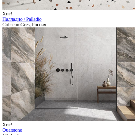
Хит!
Палладио / Palladio
ColiseumGres, Россия
Хит!
Quarstone