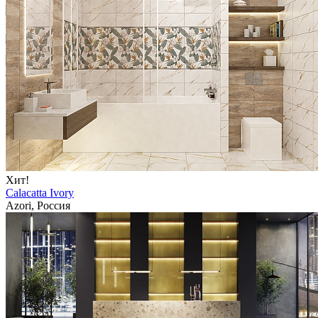
Хит!
Calacatta Ivory
Azori, Россия