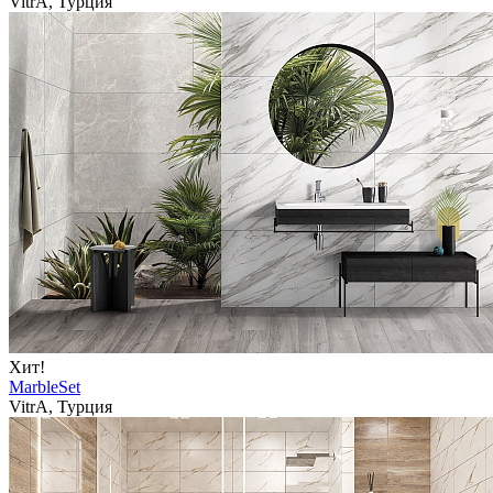
VitrA, Турция
Хит!
MarbleSet
VitrA, Турция