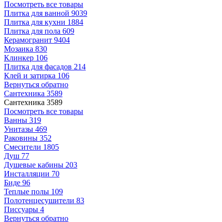
Посмотреть все товары
Плитка для ванной
9039
Плитка для кухни
1884
Плитка для пола
609
Керамогранит
9404
Мозаика
830
Клинкер
106
Плитка для фасадов
214
Клей и затирка
106
Вернуться обратно
Сантехника
3589
Сантехника
3589
Посмотреть все товары
Ванны
319
Унитазы
469
Раковины
352
Смесители
1805
Душ
77
Душевые кабины
203
Инсталляции
70
Биде
96
Теплые полы
109
Полотенцесушители
83
Писсуары
4
Вернуться обратно