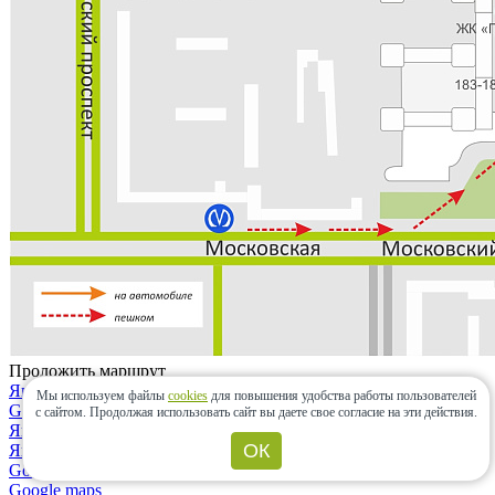
Проложить маршрут
Яндекс.карты
Мы используем файлы
cookies
для повышения удобства работы пользователей
Google maps
с сайтом.
Продолжая использовать сайт вы даете свое согласие на эти действия.
Яндекс.карты
ОК
Яндекс.навигатор
Google maps
Google maps