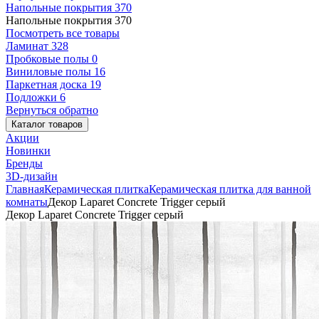
Напольные покрытия
370
Напольные покрытия
370
Посмотреть все товары
Ламинат
328
Пробковые полы
0
Виниловые полы
16
Паркетная доска
19
Подложки
6
Вернуться обратно
Каталог товаров
Акции
Новинки
Бренды
3D-дизайн
Главная
Керамическая плитка
Керамическая плитка для ванной
комнаты
Декор Laparet Concrete Trigger серый
Декор Laparet Concrete Trigger серый