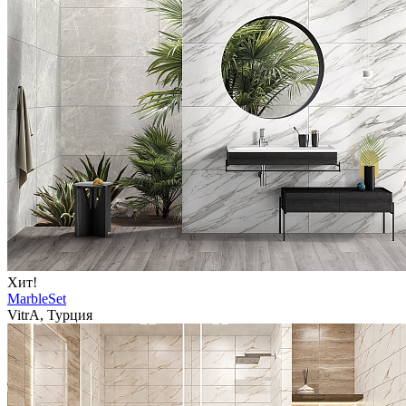
Хит!
MarbleSet
VitrA, Турция