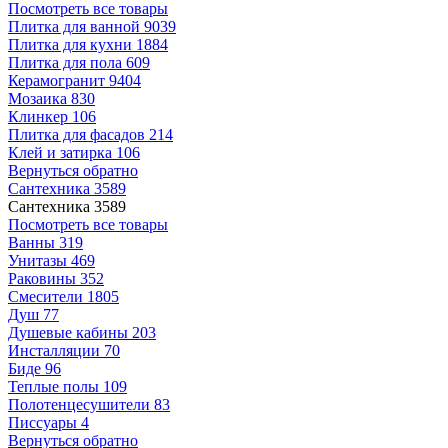
Посмотреть все товары
Плитка для ванной
9039
Плитка для кухни
1884
Плитка для пола
609
Керамогранит
9404
Мозаика
830
Клинкер
106
Плитка для фасадов
214
Клей и затирка
106
Вернуться обратно
Сантехника
3589
Сантехника
3589
Посмотреть все товары
Ванны
319
Унитазы
469
Раковины
352
Смесители
1805
Душ
77
Душевые кабины
203
Инсталляции
70
Биде
96
Теплые полы
109
Полотенцесушители
83
Писсуары
4
Вернуться обратно