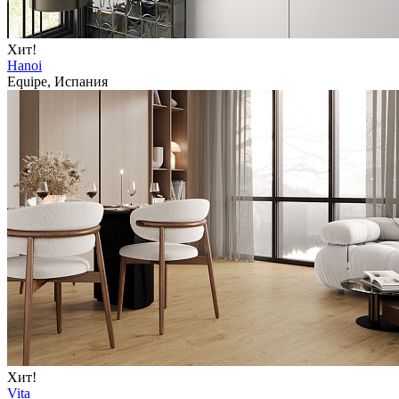
Хит!
Hanoi
Equipe, Испания
Хит!
Vita