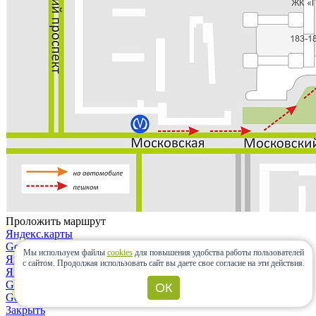
Проложить маршрут
Яндекс.карты
Google maps
Мы используем файлы
cookies
для повышения удобства работы пользователей
Яндекс.карты
с сайтом.
Продолжая использовать сайт вы даете свое согласие на эти действия.
Яндекс.навигатор
Google maps
ОК
Google maps
Закрыть