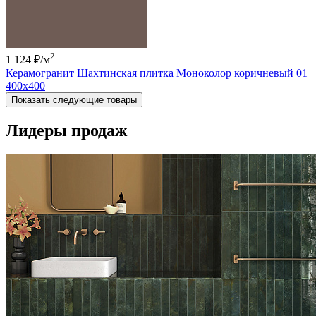
2
1 124 ₽
/м
Керамогранит Шахтинская плитка Моноколор коричневый 01
400х400
Показать следующие товары
Лидеры продаж