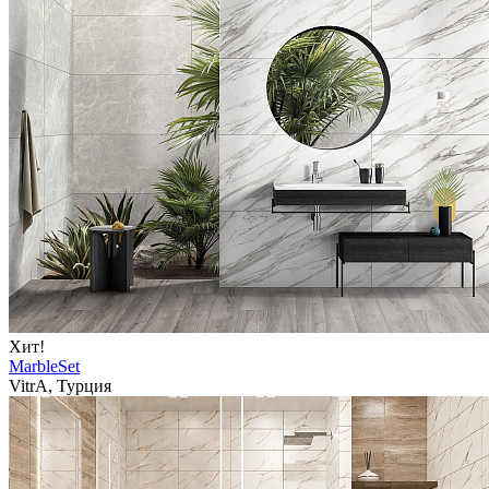
Хит!
MarbleSet
VitrA, Турция