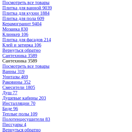
Посмотреть все товары
Плитка для ванной
9039
Плитка для кухни
1884
Плитка для пола
609
Керамогранит
9404
Мозаика
830
Клинкер
106
Плитка для фасадов
214
Клей и затирка
106
Вернуться обратно
Сантехника
3589
Сантехника
3589
Посмотреть все товары
Ванны
319
Унитазы
469
Раковины
352
Смесители
1805
Душ
77
Душевые кабины
203
Инсталляции
70
Биде
96
Теплые полы
109
Полотенцесушители
83
Писсуары
4
Вернуться обратно