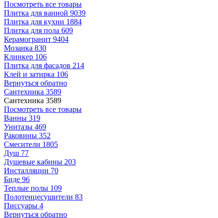
Посмотреть все товары
Плитка для ванной
9039
Плитка для кухни
1884
Плитка для пола
609
Керамогранит
9404
Мозаика
830
Клинкер
106
Плитка для фасадов
214
Клей и затирка
106
Вернуться обратно
Сантехника
3589
Сантехника
3589
Посмотреть все товары
Ванны
319
Унитазы
469
Раковины
352
Смесители
1805
Душ
77
Душевые кабины
203
Инсталляции
70
Биде
96
Теплые полы
109
Полотенцесушители
83
Писсуары
4
Вернуться обратно