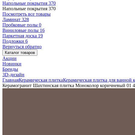
Напольные покрытия
370
Напольные покрытия
370
Посмотреть все товары
Ламинат
328
Пробковые полы
0
Виниловые полы
16
Паркетная доска
19
Подложки
6
Вернуться обратно
Каталог товаров
Акции
Новинки
Бренды
3D-дизайн
Главная
Керамическая плитка
Керамическая плитка для ванной 
Керамогранит Шахтинская плитка Моноколор коричневый 01 