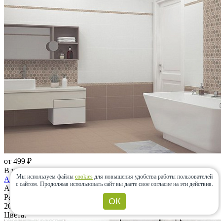
от 499 ₽
В наличии
Мы используем файлы
cookies
для повышения удобства работы пользователей
Amadeus
с сайтом.
Продолжая использовать сайт вы даете свое согласие на эти действия.
Azori (Россия)
Размеры:
ОК
201x505, 333x333
Цвета: