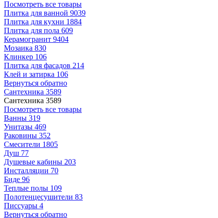
Посмотреть все товары
Плитка для ванной
9039
Плитка для кухни
1884
Плитка для пола
609
Керамогранит
9404
Мозаика
830
Клинкер
106
Плитка для фасадов
214
Клей и затирка
106
Вернуться обратно
Сантехника
3589
Сантехника
3589
Посмотреть все товары
Ванны
319
Унитазы
469
Раковины
352
Смесители
1805
Душ
77
Душевые кабины
203
Инсталляции
70
Биде
96
Теплые полы
109
Полотенцесушители
83
Писсуары
4
Вернуться обратно