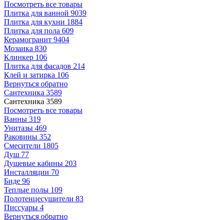
Посмотреть все товары
Плитка для ванной
9039
Плитка для кухни
1884
Плитка для пола
609
Керамогранит
9404
Мозаика
830
Клинкер
106
Плитка для фасадов
214
Клей и затирка
106
Вернуться обратно
Сантехника
3589
Сантехника
3589
Посмотреть все товары
Ванны
319
Унитазы
469
Раковины
352
Смесители
1805
Душ
77
Душевые кабины
203
Инсталляции
70
Биде
96
Теплые полы
109
Полотенцесушители
83
Писсуары
4
Вернуться обратно