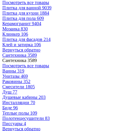
Посмотреть все товары
Плитка для ванной
9039
Плитка для кухни
1884
Плитка для пола
609
Керамогранит
9404
Мозаика
830
Клинкер
106
Плитка для фасадов
214
Клей и затирка
106
Вернуться обратно
Сантехника
3589
Сантехника
3589
Посмотреть все товары
Ванны
319
Унитазы
469
Раковины
352
Смесители
1805
Душ
77
Душевые кабины
203
Инсталляции
70
Биде
96
Теплые полы
109
Полотенцесушители
83
Писсуары
4
Вернуться обратно