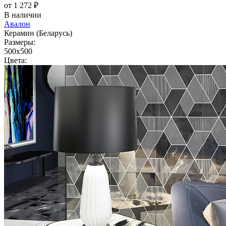
от 1 272 ₽
В наличии
Авалон
Керамин (Беларусь)
Размеры:
500x500
Цвета: