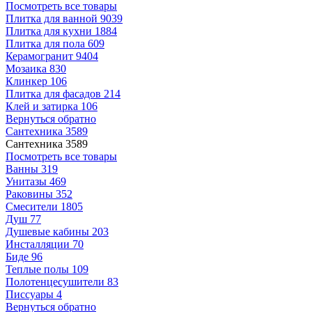
Посмотреть все товары
Плитка для ванной
9039
Плитка для кухни
1884
Плитка для пола
609
Керамогранит
9404
Мозаика
830
Клинкер
106
Плитка для фасадов
214
Клей и затирка
106
Вернуться обратно
Сантехника
3589
Сантехника
3589
Посмотреть все товары
Ванны
319
Унитазы
469
Раковины
352
Смесители
1805
Душ
77
Душевые кабины
203
Инсталляции
70
Биде
96
Теплые полы
109
Полотенцесушители
83
Писсуары
4
Вернуться обратно