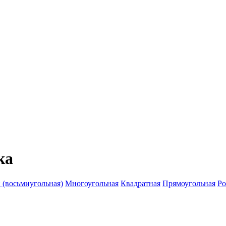
ка
 (восьмиугольная)
Многоугольная
Квадратная
Прямоугольная
Ро