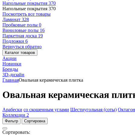
Напольные покрытия
370
Напольные покрытия
370
Посмотреть все товары
Ламинат
328
Пробковые полы
0
Виниловые полы
16
Паркетная доска
19
Подложки
6
Вернуться обратно
Каталог товаров
Акции
Новинки
Бренды
3D-дизайн
Главная
Овальная керамическая плитка
Овальная керамическая плит
Арабески
со скошенным углами
Шестиугольная (соты)
Октагон
Коллекции
2
Фильтр
Сортировка
Сортировать: