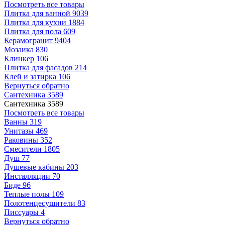
Посмотреть все товары
Плитка для ванной
9039
Плитка для кухни
1884
Плитка для пола
609
Керамогранит
9404
Мозаика
830
Клинкер
106
Плитка для фасадов
214
Клей и затирка
106
Вернуться обратно
Сантехника
3589
Сантехника
3589
Посмотреть все товары
Ванны
319
Унитазы
469
Раковины
352
Смесители
1805
Душ
77
Душевые кабины
203
Инсталляции
70
Биде
96
Теплые полы
109
Полотенцесушители
83
Писсуары
4
Вернуться обратно