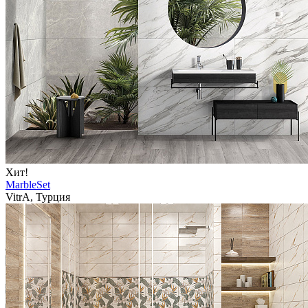
Хит!
MarbleSet
VitrA, Турция