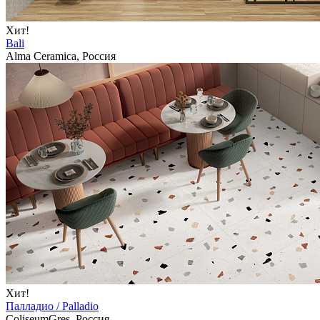
Хит!
Bali
Alma Ceramica, Россия
Хит!
Палладио / Palladio
ColiseumGres, Россия