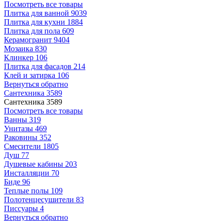
Посмотреть все товары
Плитка для ванной
9039
Плитка для кухни
1884
Плитка для пола
609
Керамогранит
9404
Мозаика
830
Клинкер
106
Плитка для фасадов
214
Клей и затирка
106
Вернуться обратно
Сантехника
3589
Сантехника
3589
Посмотреть все товары
Ванны
319
Унитазы
469
Раковины
352
Смесители
1805
Душ
77
Душевые кабины
203
Инсталляции
70
Биде
96
Теплые полы
109
Полотенцесушители
83
Писсуары
4
Вернуться обратно