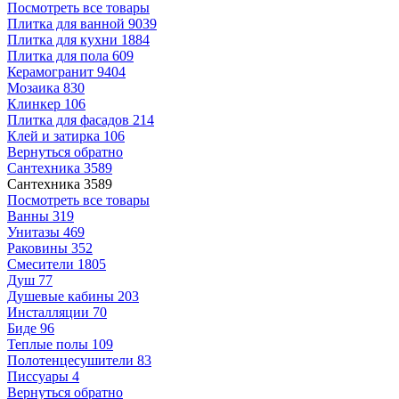
Посмотреть все товары
Плитка для ванной
9039
Плитка для кухни
1884
Плитка для пола
609
Керамогранит
9404
Мозаика
830
Клинкер
106
Плитка для фасадов
214
Клей и затирка
106
Вернуться обратно
Сантехника
3589
Сантехника
3589
Посмотреть все товары
Ванны
319
Унитазы
469
Раковины
352
Смесители
1805
Душ
77
Душевые кабины
203
Инсталляции
70
Биде
96
Теплые полы
109
Полотенцесушители
83
Писсуары
4
Вернуться обратно