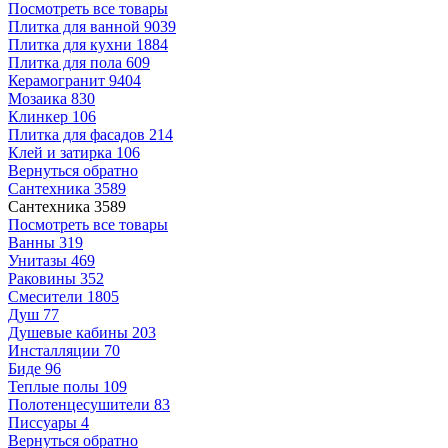
Посмотреть все товары
Плитка для ванной
9039
Плитка для кухни
1884
Плитка для пола
609
Керамогранит
9404
Мозаика
830
Клинкер
106
Плитка для фасадов
214
Клей и затирка
106
Вернуться обратно
Сантехника
3589
Сантехника
3589
Посмотреть все товары
Ванны
319
Унитазы
469
Раковины
352
Смесители
1805
Душ
77
Душевые кабины
203
Инсталляции
70
Биде
96
Теплые полы
109
Полотенцесушители
83
Писсуары
4
Вернуться обратно