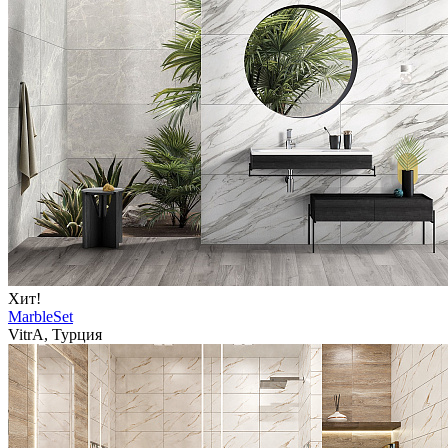
Хит!
MarbleSet
VitrA, Турция