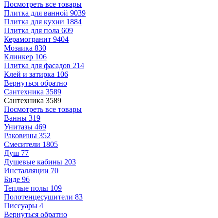
Посмотреть все товары
Плитка для ванной
9039
Плитка для кухни
1884
Плитка для пола
609
Керамогранит
9404
Мозаика
830
Клинкер
106
Плитка для фасадов
214
Клей и затирка
106
Вернуться обратно
Сантехника
3589
Сантехника
3589
Посмотреть все товары
Ванны
319
Унитазы
469
Раковины
352
Смесители
1805
Душ
77
Душевые кабины
203
Инсталляции
70
Биде
96
Теплые полы
109
Полотенцесушители
83
Писсуары
4
Вернуться обратно