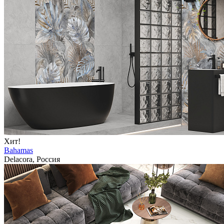
Хит!
Bahamas
Delacora, Россия