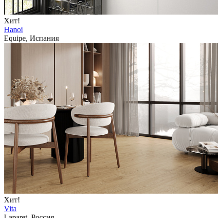
Хит!
Hanoi
Equipe, Испания
Хит!
Vita
Laparet, Россия