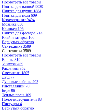
Посмотреть все товары
Плитка для ванной
9039
Плитка для кухни
1884
Плитка для пола
609
Керамогранит
9404
Мозаика
830
Клинкер
106
Плитка для фасадов
214
Клей и затирка
106
Вернуться обратно
Сантехника
3589
Сантехника
3589
Посмотреть все товары
Ванны
319
Унитазы
469
Раковины
352
Смесители
1805
Душ
77
Душевые кабины
203
Инсталляции
70
Биде
96
Теплые полы
109
Полотенцесушители
83
Писсуары
4
Вернуться обратно