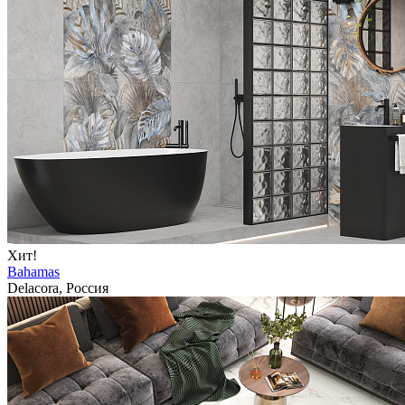
Хит!
Bahamas
Delacora, Россия