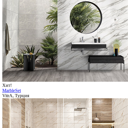
Хит!
MarbleSet
VitrA, Турция