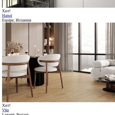
Хит!
Hanoi
Equipe, Испания
Хит!
Vita
Laparet, Россия