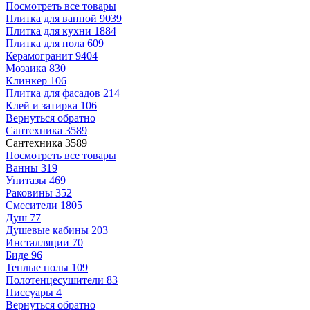
Посмотреть все товары
Плитка для ванной
9039
Плитка для кухни
1884
Плитка для пола
609
Керамогранит
9404
Мозаика
830
Клинкер
106
Плитка для фасадов
214
Клей и затирка
106
Вернуться обратно
Сантехника
3589
Сантехника
3589
Посмотреть все товары
Ванны
319
Унитазы
469
Раковины
352
Смесители
1805
Душ
77
Душевые кабины
203
Инсталляции
70
Биде
96
Теплые полы
109
Полотенцесушители
83
Писсуары
4
Вернуться обратно