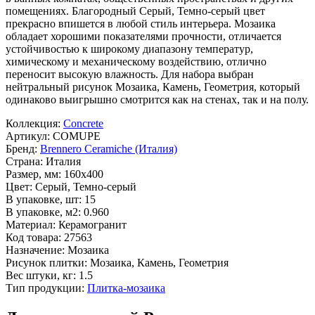
помещениях. Благородный
Серый, Темно-серый
цвет
прекрасно впишется в любой стиль интерьера. Мозаика
обладает хорошими показателями прочности, отличается
устойчивостью к широкому диапазону температур,
химическому и механическому воздействию, отлично
переносит высокую влажность. Для набора выбран
нейтральный рисунок
Мозаика, Камень, Геометрия
, который
одинаково выигрышно смотрится как на стенах, так и на полу.
Коллекция:
Concrete
Артикул:
COMUPE
Бренд:
Brennero Ceramiche (Италия)
Страна:
Италия
Размер, мм:
160x400
Цвет:
Серый, Темно-серый
В упаковке, шт:
15
В упаковке, м2:
0.960
Материал:
Керамогранит
Код товара:
27563
Назначение:
Мозаика
Рисунок плитки:
Мозаика, Камень, Геометрия
Вес штуки, кг:
1.5
Тип продукции:
Плитка-мозаика