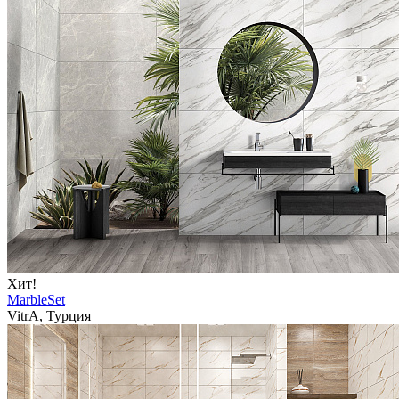
Хит!
MarbleSet
VitrA, Турция