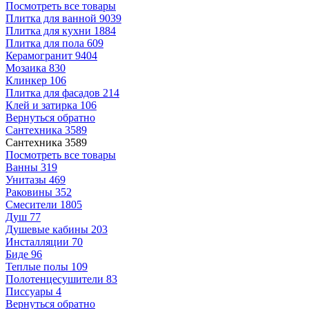
Посмотреть все товары
Плитка для ванной
9039
Плитка для кухни
1884
Плитка для пола
609
Керамогранит
9404
Мозаика
830
Клинкер
106
Плитка для фасадов
214
Клей и затирка
106
Вернуться обратно
Сантехника
3589
Сантехника
3589
Посмотреть все товары
Ванны
319
Унитазы
469
Раковины
352
Смесители
1805
Душ
77
Душевые кабины
203
Инсталляции
70
Биде
96
Теплые полы
109
Полотенцесушители
83
Писсуары
4
Вернуться обратно