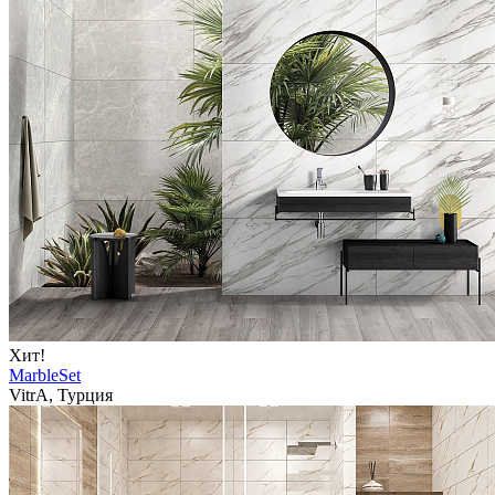
Хит!
MarbleSet
VitrA, Турция