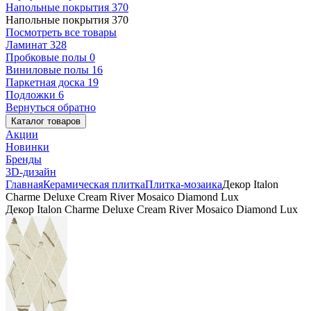
Напольные покрытия
370
Напольные покрытия
370
Посмотреть все товары
Ламинат
328
Пробковые полы
0
Виниловые полы
16
Паркетная доска
19
Подложки
6
Вернуться обратно
Каталог товаров
Акции
Новинки
Бренды
3D-дизайн
Главная
Керамическая плитка
Плитка-мозаика
Декор Italon
Charme Deluxe Cream River Mosaico Diamond Lux
Декор Italon Charme Deluxe Cream River Mosaico Diamond Lux