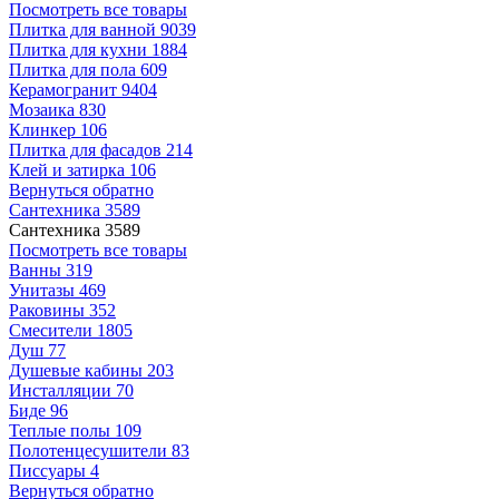
Посмотреть все товары
Плитка для ванной
9039
Плитка для кухни
1884
Плитка для пола
609
Керамогранит
9404
Мозаика
830
Клинкер
106
Плитка для фасадов
214
Клей и затирка
106
Вернуться обратно
Сантехника
3589
Сантехника
3589
Посмотреть все товары
Ванны
319
Унитазы
469
Раковины
352
Смесители
1805
Душ
77
Душевые кабины
203
Инсталляции
70
Биде
96
Теплые полы
109
Полотенцесушители
83
Писсуары
4
Вернуться обратно