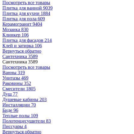
Посмотреть все товары
Плитка для ванной
9039
Плитка для кухни
1884
Плитка для пола
609
Керамогранит
9404
Мозаика
830
Клинкер
106
Плитка для фасадов
214
Клей и затирка
106
Вернуться обратно
Сантехника
3589
Сантехника
3589
Посмотреть все товары
Ванны
319
Унитазы
469
Раковины
352
Смесители
1805
Душ
77
Душевые кабины
203
Инсталляции
70
Биде
96
Теплые полы
109
Полотенцесушители
83
Писсуары
4
Вернуться обратно