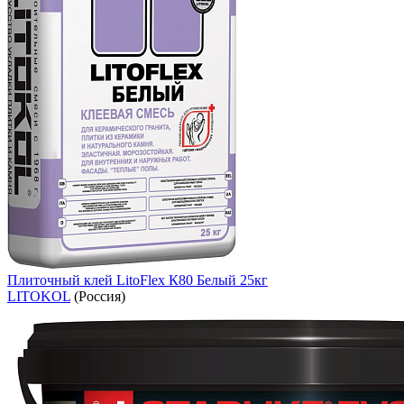
Плиточный клей LitoFlex К80 Белый 25кг
LITOKOL
(Россия)