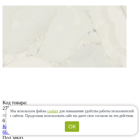
Код товара:
27503
Мы используем файлы
cookies
для повышения удобства работы пользователей
с сайтом.
Продолжая использовать сайт вы даете свое согласие на эти действия.
2
6 994 ₽
/м
ОК
Керамогранит Brennero Ceramiche PREZIOSA LIGHT lap/ret
600x1200
Под заказ