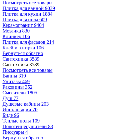
Посмотреть все товары
Плитка для ванной
9039
Плитка для кухни
1884
Плитка для пола
609
Керамогранит
9404
Мозаика
830
Клинкер
106
Плитка для фасадов
214
Клей и затирка
106
Вернуться обратно
Сантехника
3589
Сантехника
3589
Посмотреть все товары
Ванны
319
Унитазы
469
Раковины
352
Смесители
1805
Душ
77
Душевые кабины
203
Инсталляции
70
Биде
96
Теплые полы
109
Полотенцесушители
83
Писсуары
4
Вернуться обратно