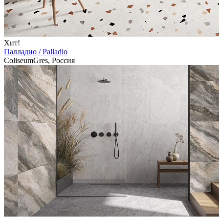
Хит!
Палладио / Palladio
ColiseumGres, Россия