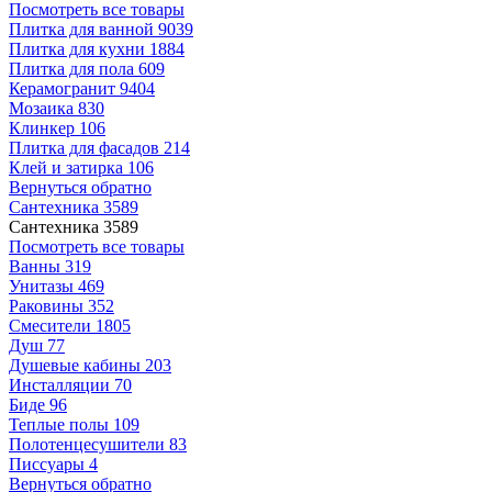
Посмотреть все товары
Плитка для ванной
9039
Плитка для кухни
1884
Плитка для пола
609
Керамогранит
9404
Мозаика
830
Клинкер
106
Плитка для фасадов
214
Клей и затирка
106
Вернуться обратно
Сантехника
3589
Сантехника
3589
Посмотреть все товары
Ванны
319
Унитазы
469
Раковины
352
Смесители
1805
Душ
77
Душевые кабины
203
Инсталляции
70
Биде
96
Теплые полы
109
Полотенцесушители
83
Писсуары
4
Вернуться обратно