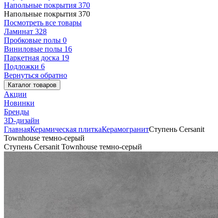
Напольные покрытия
370
Напольные покрытия
370
Посмотреть все товары
Ламинат
328
Пробковые полы
0
Виниловые полы
16
Паркетная доска
19
Подложки
6
Вернуться обратно
Каталог товаров
Акции
Новинки
Бренды
3D-дизайн
Главная
Керамическая плитка
Керамогранит
Ступень Cersanit
Townhouse темно-серый
Ступень Cersanit Townhouse темно-серый