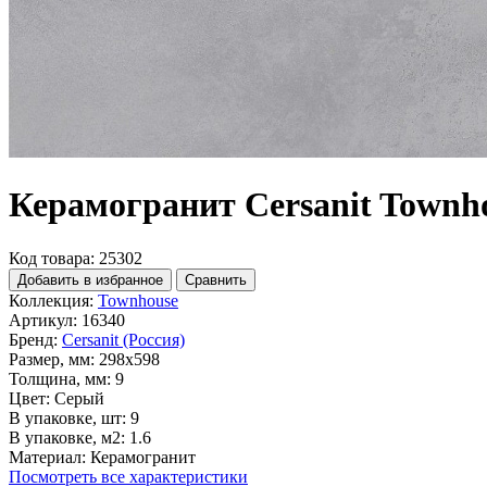
Керамогранит Cersanit Townh
Код товара: 25302
Добавить в избранное
Сравнить
Коллекция:
Townhouse
Артикул:
16340
Бренд:
Cersanit (Россия)
Размер, мм:
298x598
Толщина, мм:
9
Цвет:
Серый
В упаковке, шт:
9
В упаковке, м2:
1.6
Материал:
Керамогранит
Посмотреть все характеристики