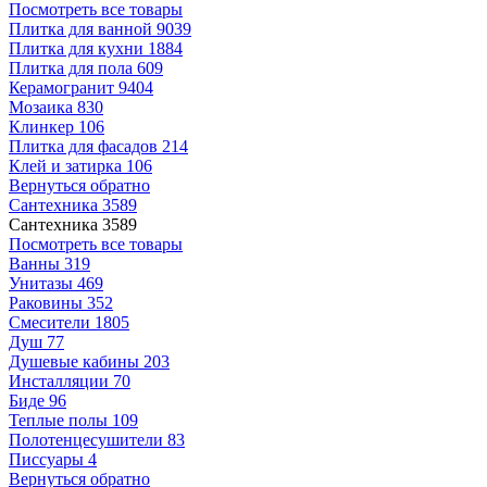
Посмотреть все товары
Плитка для ванной
9039
Плитка для кухни
1884
Плитка для пола
609
Керамогранит
9404
Мозаика
830
Клинкер
106
Плитка для фасадов
214
Клей и затирка
106
Вернуться обратно
Сантехника
3589
Сантехника
3589
Посмотреть все товары
Ванны
319
Унитазы
469
Раковины
352
Смесители
1805
Душ
77
Душевые кабины
203
Инсталляции
70
Биде
96
Теплые полы
109
Полотенцесушители
83
Писсуары
4
Вернуться обратно