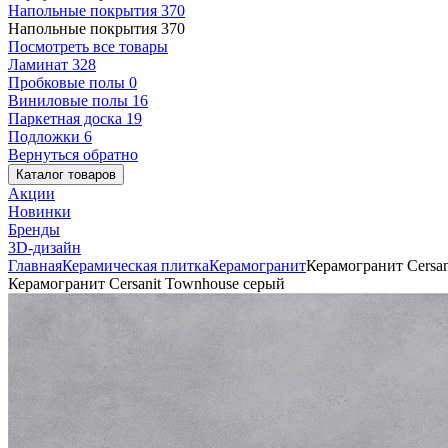
Напольные покрытия
370
Напольные покрытия
370
Посмотреть все товары
Ламинат
328
Пробковые полы
0
Виниловые полы
16
Паркетная доска
19
Подложки
6
Вернуться обратно
Каталог товаров
Акции
Новинки
Бренды
3D-дизайн
Главная
Керамическая плитка
Керамогранит
Керамогранит Cersa
Керамогранит Cersanit Townhouse серый