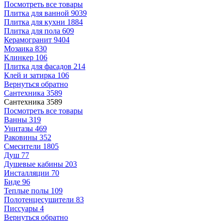
Посмотреть все товары
Плитка для ванной
9039
Плитка для кухни
1884
Плитка для пола
609
Керамогранит
9404
Мозаика
830
Клинкер
106
Плитка для фасадов
214
Клей и затирка
106
Вернуться обратно
Сантехника
3589
Сантехника
3589
Посмотреть все товары
Ванны
319
Унитазы
469
Раковины
352
Смесители
1805
Душ
77
Душевые кабины
203
Инсталляции
70
Биде
96
Теплые полы
109
Полотенцесушители
83
Писсуары
4
Вернуться обратно