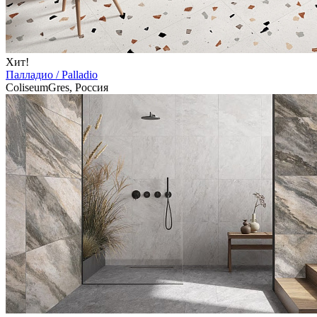
Хит!
Палладио / Palladio
ColiseumGres, Россия