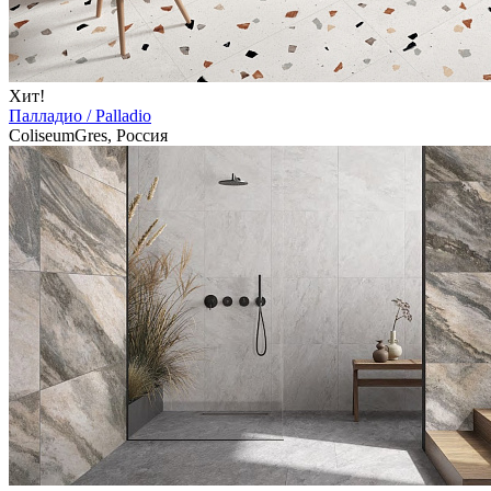
Хит!
Палладио / Palladio
ColiseumGres, Россия