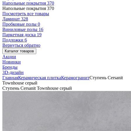
Напольные покрытия
370
Напольные покрытия
370
Посмотреть все товары
Ламинат
328
Пробковые полы
0
Виниловые полы
16
Паркетная доска
19
Подложки
6
Вернуться обратно
Каталог товаров
Акции
Новинки
Бренды
3D-дизайн
Главная
Керамическая плитка
Керамогранит
Ступень Cersanit
Townhouse серый
Ступень Cersanit Townhouse серый