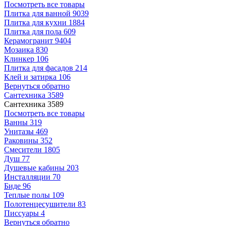
Посмотреть все товары
Плитка для ванной
9039
Плитка для кухни
1884
Плитка для пола
609
Керамогранит
9404
Мозаика
830
Клинкер
106
Плитка для фасадов
214
Клей и затирка
106
Вернуться обратно
Сантехника
3589
Сантехника
3589
Посмотреть все товары
Ванны
319
Унитазы
469
Раковины
352
Смесители
1805
Душ
77
Душевые кабины
203
Инсталляции
70
Биде
96
Теплые полы
109
Полотенцесушители
83
Писсуары
4
Вернуться обратно