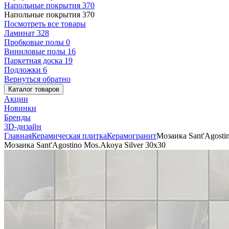
Напольные покрытия
370
Напольные покрытия
370
Посмотреть все товары
Ламинат
328
Пробковые полы
0
Виниловые полы
16
Паркетная доска
19
Подложки
6
Вернуться обратно
Каталог товаров
Акции
Новинки
Бренды
3D-дизайн
Главная
Керамическая плитка
Керамогранит
Мозаика Sant'Agosti
Мозаика Sant'Agostino Mos.Akoya Silver 30x30