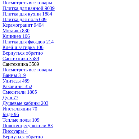
Посмотреть все товары
Плитка для ванной
9039
Плитка для кухни
1884
Плитка для пола
609
Керамогранит
9404
Мозаика
830
Клинкер
106
Плитка для фасадов
214
Клей и затирка
106
Вернуться обратно
Сантехника
3589
Сантехника
3589
Посмотреть все товары
Ванны
319
Унитазы
469
Раковины
352
Смесители
1805
Душ
77
Душевые кабины
203
Инсталляции
70
Биде
96
Теплые полы
109
Полотенцесушители
83
Писсуары
4
Вернуться обратно