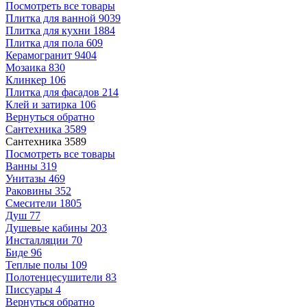
Посмотреть все товары
Плитка для ванной
9039
Плитка для кухни
1884
Плитка для пола
609
Керамогранит
9404
Мозаика
830
Клинкер
106
Плитка для фасадов
214
Клей и затирка
106
Вернуться обратно
Сантехника
3589
Сантехника
3589
Посмотреть все товары
Ванны
319
Унитазы
469
Раковины
352
Смесители
1805
Душ
77
Душевые кабины
203
Инсталляции
70
Биде
96
Теплые полы
109
Полотенцесушители
83
Писсуары
4
Вернуться обратно