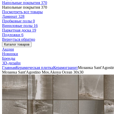
Напольные покрытия
370
Напольные покрытия
370
Посмотреть все товары
Ламинат
328
Пробковые полы
0
Виниловые полы
16
Паркетная доска
19
Подложки
6
Вернуться обратно
Каталог товаров
Акции
Новинки
Бренды
3D-дизайн
Главная
Керамическая плитка
Керамогранит
Мозаика Sant'Agosti
Мозаика Sant'Agostino Mos.Akoya Ocean 30x30