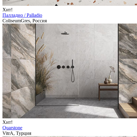
Хит!
Палладио / Palladio
ColiseumGres, Россия
Хит!
Quarstone
VitrA, Турция