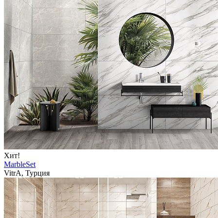
Хит!
MarbleSet
VitrA, Турция