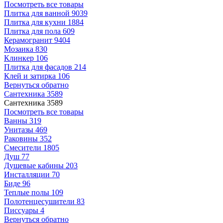
Посмотреть все товары
Плитка для ванной
9039
Плитка для кухни
1884
Плитка для пола
609
Керамогранит
9404
Мозаика
830
Клинкер
106
Плитка для фасадов
214
Клей и затирка
106
Вернуться обратно
Сантехника
3589
Сантехника
3589
Посмотреть все товары
Ванны
319
Унитазы
469
Раковины
352
Смесители
1805
Душ
77
Душевые кабины
203
Инсталляции
70
Биде
96
Теплые полы
109
Полотенцесушители
83
Писсуары
4
Вернуться обратно