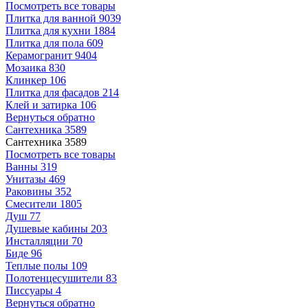
Посмотреть все товары
Плитка для ванной
9039
Плитка для кухни
1884
Плитка для пола
609
Керамогранит
9404
Мозаика
830
Клинкер
106
Плитка для фасадов
214
Клей и затирка
106
Вернуться обратно
Сантехника
3589
Сантехника
3589
Посмотреть все товары
Ванны
319
Унитазы
469
Раковины
352
Смесители
1805
Душ
77
Душевые кабины
203
Инсталляции
70
Биде
96
Теплые полы
109
Полотенцесушители
83
Писсуары
4
Вернуться обратно