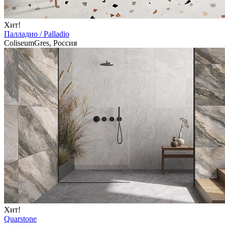
Хит!
Палладио / Palladio
ColiseumGres, Россия
Хит!
Quarstone