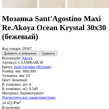
Мозаика Sant'Agostino Maxi
Re.Akoya Ocean Krystal 30x30
(бежевый)
Код товара: 29567
Добавить в избранное
Сравнить
Коллекция:
Akoya
Артикул:
CSAMRAIK30
Бренд:
Sant'Agostino (Италия)
Размер, мм:
300x300
Толщина, мм:
10
Цвет:
Бежевый
В упаковке, шт:
6
В упаковке, м2:
0.540
Материал:
Керамогранит
Посмотреть все характеристики
2
24 422 ₽
/м
В наличии