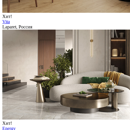
Хит!
Vita
Laparet, Россия
Хит!
Energy