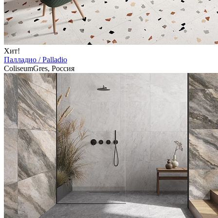
Хит!
Палладио / Palladio
ColiseumGres, Россия