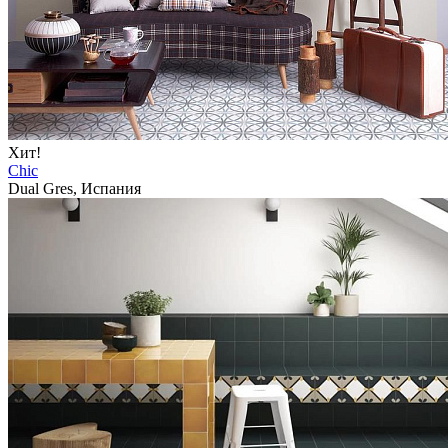
Хит!
Chic
Dual Gres, Испания