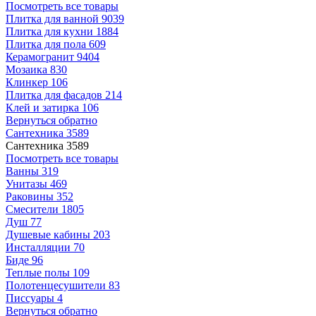
Посмотреть все товары
Плитка для ванной
9039
Плитка для кухни
1884
Плитка для пола
609
Керамогранит
9404
Мозаика
830
Клинкер
106
Плитка для фасадов
214
Клей и затирка
106
Вернуться обратно
Сантехника
3589
Сантехника
3589
Посмотреть все товары
Ванны
319
Унитазы
469
Раковины
352
Смесители
1805
Душ
77
Душевые кабины
203
Инсталляции
70
Биде
96
Теплые полы
109
Полотенцесушители
83
Писсуары
4
Вернуться обратно