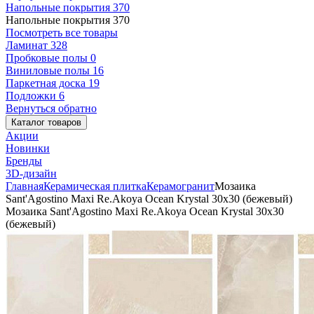
Напольные покрытия
370
Напольные покрытия
370
Посмотреть все товары
Ламинат
328
Пробковые полы
0
Виниловые полы
16
Паркетная доска
19
Подложки
6
Вернуться обратно
Каталог товаров
Акции
Новинки
Бренды
3D-дизайн
Главная
Керамическая плитка
Керамогранит
Мозаика
Sant'Agostino Maxi Re.Akoya Ocean Krystal 30x30 (бежевый)
Мозаика Sant'Agostino Maxi Re.Akoya Ocean Krystal 30x30
(бежевый)