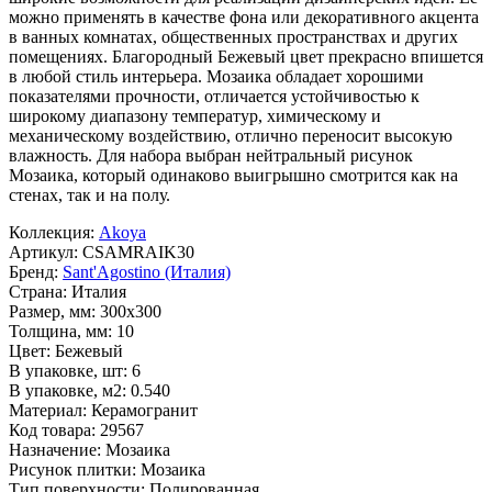
можно применять в качестве фона или декоративного акцента
в ванных комнатах, общественных пространствах и других
помещениях. Благородный
Бежевый
цвет прекрасно впишется
в любой стиль интерьера. Мозаика обладает хорошими
показателями прочности, отличается устойчивостью к
широкому диапазону температур, химическому и
механическому воздействию, отлично переносит высокую
влажность. Для набора выбран нейтральный рисунок
Мозаика
, который одинаково выигрышно смотрится как на
стенах, так и на полу.
Коллекция:
Akoya
Артикул:
CSAMRAIK30
Бренд:
Sant'Agostino (Италия)
Страна:
Италия
Размер, мм:
300x300
Толщина, мм:
10
Цвет:
Бежевый
В упаковке, шт:
6
В упаковке, м2:
0.540
Материал:
Керамогранит
Код товара:
29567
Назначение:
Мозаика
Рисунок плитки:
Мозаика
Тип поверхности:
Полированная