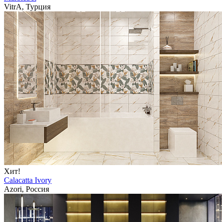
VitrA, Турция
Хит!
Calacatta Ivory
Azori, Россия