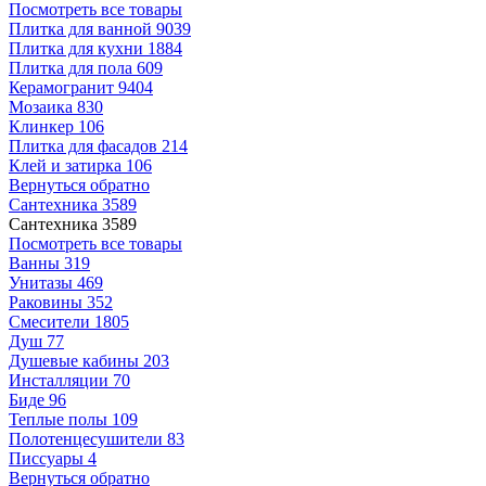
Посмотреть все товары
Плитка для ванной
9039
Плитка для кухни
1884
Плитка для пола
609
Керамогранит
9404
Мозаика
830
Клинкер
106
Плитка для фасадов
214
Клей и затирка
106
Вернуться обратно
Сантехника
3589
Сантехника
3589
Посмотреть все товары
Ванны
319
Унитазы
469
Раковины
352
Смесители
1805
Душ
77
Душевые кабины
203
Инсталляции
70
Биде
96
Теплые полы
109
Полотенцесушители
83
Писсуары
4
Вернуться обратно