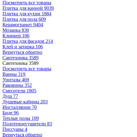
Посмотреть все товары
Плитка для ванной
9039
Плитка для кухни
1884
Плитка для пола
609
Керамогранит
9404
Мозаика
830
Клинкер
106
Плитка для фасадов
214
Клей и затирка
106
Вернуться обратно
Сантехника
3589
Сантехника
3589
Посмотреть все товары
Ванны
319
Унитазы
469
Раковины
352
Смесители
1805
Душ
77
Душевые кабины
203
Инсталляции
70
Биде
96
Теплые полы
109
Полотенцесушители
83
Писсуары
4
Вернуться обратно