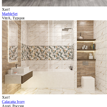
Хит!
MarbleSet
VitrA, Турция
Хит!
Calacatta Ivory
Azori, Россия