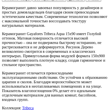
Керамогранит давно завоевал популярность у дизайнеров и
простых домовладельцев благодаря своим превосходным
эстетическим качествам. Современные технологии позволяют
с максимальной точностью воссоздавать текстуру
натуральных материалов.
Керамогранит Gayafores Tribeca Aqua 15x90 имеет
Голубой
оттенок. Матовая поверхность отличается высокой
прочностью – она не подвержена быстрому истиранию, не
растрескивается и не деформируется. Рисунок
Дерево
великолепно смотрится в современных и классических
интерьерах. Прямоугольная форма модулей формата
150x900
позволяет выполнить плотную кладку, создав гармоничное и
стильное пространство.
Керамогранит отличается превосходными
эксплуатационными свойствами. Он устойчив к образованию
царапин и сколов. Благодаря морозостойкости может
использоваться в неотапливаемых помещениях и на улице.
Показатель влагопоглощения 0% делает его идеальным
отделочным материалом для ванных комнат, бассейнов,
входных групп.
Коллекция:
Tribeca