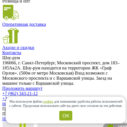
Розница и опт
Оперативная доставка
Акции и скидки
Контакты
Шоу-рум
196066, г. Санкт-Петербург, Московский проспект, дом 183–
185Ак2А. Шоу-рум находится на территории ЖК «Граф
Орлов». (500м от метро Московская) Вход возможен с
Московского проспекта и с Варшавской улицы. Заезд на
машине только с Варшавской улицы.
Проложить маршрут
+7 (962) 343-21-12
+7 (812) 985-58-85
Мы используем файлы
cookies
для повышения удобства работы пользователей
info@ceramic-center.ru
с сайтом.
Продолжая использовать сайт вы даете свое согласие на эти действия.
График работы шоу-рума
Понедельник — Воскресенье: с 10.00 до 20.00
ОК
Найти шоу-рум быстро