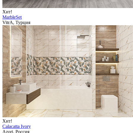
Хит!
MarbleSet
VitrA, Турция
Хит!
Calacatta Ivory
Azori, Россия