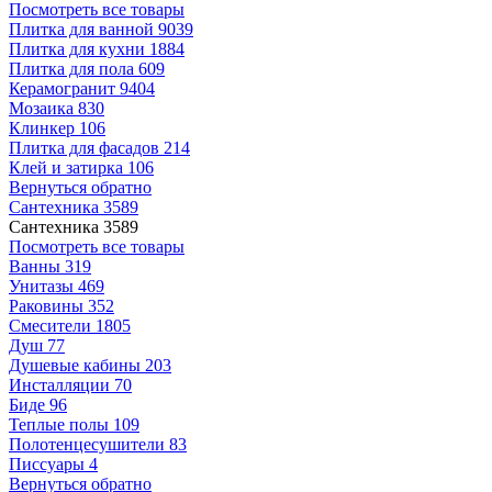
Посмотреть все товары
Плитка для ванной
9039
Плитка для кухни
1884
Плитка для пола
609
Керамогранит
9404
Мозаика
830
Клинкер
106
Плитка для фасадов
214
Клей и затирка
106
Вернуться обратно
Сантехника
3589
Сантехника
3589
Посмотреть все товары
Ванны
319
Унитазы
469
Раковины
352
Смесители
1805
Душ
77
Душевые кабины
203
Инсталляции
70
Биде
96
Теплые полы
109
Полотенцесушители
83
Писсуары
4
Вернуться обратно