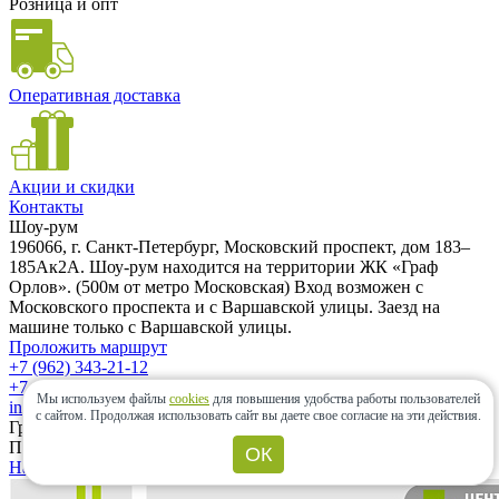
Розница и опт
Оперативная доставка
Акции и скидки
Контакты
Шоу-рум
196066, г. Санкт-Петербург, Московский проспект, дом 183–
185Ак2А. Шоу-рум находится на территории ЖК «Граф
Орлов». (500м от метро Московская) Вход возможен с
Московского проспекта и с Варшавской улицы. Заезд на
машине только с Варшавской улицы.
Проложить маршрут
+7 (962) 343-21-12
+7 (812) 985-58-85
Мы используем файлы
cookies
для повышения удобства работы пользователей
info@ceramic-center.ru
с сайтом.
Продолжая использовать сайт вы даете свое согласие на эти действия.
График работы шоу-рума
Понедельник — Воскресенье: с 10.00 до 20.00
ОК
Найти шоу-рум быстро