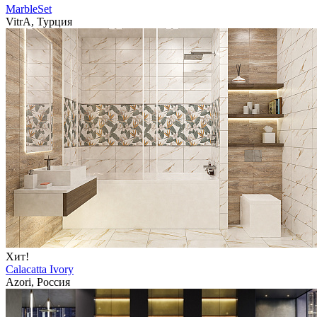
MarbleSet
VitrA, Турция
Хит!
Calacatta Ivory
Azori, Россия