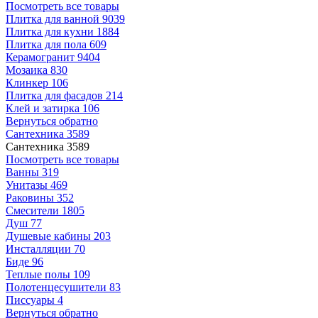
Посмотреть все товары
Плитка для ванной
9039
Плитка для кухни
1884
Плитка для пола
609
Керамогранит
9404
Мозаика
830
Клинкер
106
Плитка для фасадов
214
Клей и затирка
106
Вернуться обратно
Сантехника
3589
Сантехника
3589
Посмотреть все товары
Ванны
319
Унитазы
469
Раковины
352
Смесители
1805
Душ
77
Душевые кабины
203
Инсталляции
70
Биде
96
Теплые полы
109
Полотенцесушители
83
Писсуары
4
Вернуться обратно