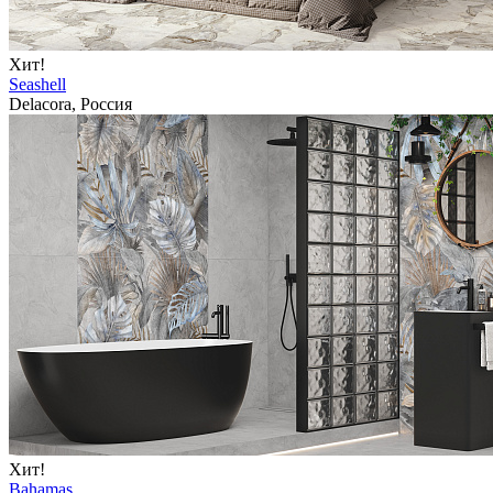
Хит!
Seashell
Delacora, Россия
Хит!
Bahamas