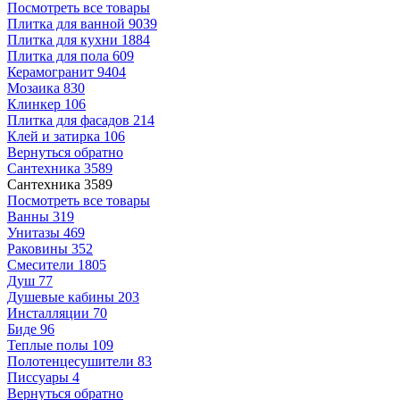
Посмотреть все товары
Плитка для ванной
9039
Плитка для кухни
1884
Плитка для пола
609
Керамогранит
9404
Мозаика
830
Клинкер
106
Плитка для фасадов
214
Клей и затирка
106
Вернуться обратно
Сантехника
3589
Сантехника
3589
Посмотреть все товары
Ванны
319
Унитазы
469
Раковины
352
Смесители
1805
Душ
77
Душевые кабины
203
Инсталляции
70
Биде
96
Теплые полы
109
Полотенцесушители
83
Писсуары
4
Вернуться обратно