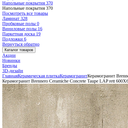
Напольные покрытия
370
Напольные покрытия
370
Посмотреть все товары
Ламинат
328
Пробковые полы
0
Виниловые полы
16
Паркетная доска
19
Подложки
6
Вернуться обратно
Каталог товаров
Акции
Новинки
Бренды
3D-дизайн
Главная
Керамическая плитка
Керамогранит
Керамогранит Brenne
Керамогранит Brennero Ceramiche Concrete Taupe LAP rett 600X