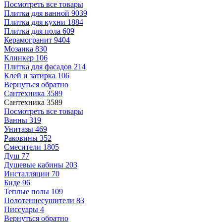
Посмотреть все товары
Плитка для ванной
9039
Плитка для кухни
1884
Плитка для пола
609
Керамогранит
9404
Мозаика
830
Клинкер
106
Плитка для фасадов
214
Клей и затирка
106
Вернуться обратно
Сантехника
3589
Сантехника
3589
Посмотреть все товары
Ванны
319
Унитазы
469
Раковины
352
Смесители
1805
Душ
77
Душевые кабины
203
Инсталляции
70
Биде
96
Теплые полы
109
Полотенцесушители
83
Писсуары
4
Вернуться обратно