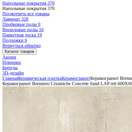
Напольные покрытия
370
Напольные покрытия
370
Посмотреть все товары
Ламинат
328
Пробковые полы
0
Виниловые полы
16
Паркетная доска
19
Подложки
6
Вернуться обратно
Каталог товаров
Акции
Новинки
Бренды
3D-дизайн
Главная
Керамическая плитка
Керамогранит
Керамогранит Brenne
Керамогранит Brennero Ceramiche Concrete Sand LAP rett 600X6