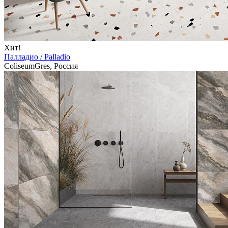
Хит!
Палладио / Palladio
ColiseumGres, Россия