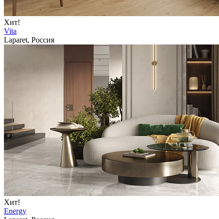
Хит!
Vita
Laparet, Россия
Хит!
Energy