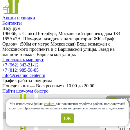
Акции и скидки
Контакты
Шоу-рум
196066, г. Санкт-Петербург, Московский проспект, дом 183–
185Ак2А. Шоу-рум находится на территории ЖК «Граф
Орлов». (500м от метро Московская) Вход возможен с
Московского проспекта и с Варшавской улицы. Заезд на
машине только с Варшавской улицы.
Проложить маршрут
+7 (962) 343-21-12
+7 (812) 985-58-85
info@ceramic-center.ru
График работы шоу-рума
Понедельник — Воскресенье: с 10.00 до 20.00
Найти шоу-рум быстро
Мы используем файлы
cookies
для повышения удобства работы пользователей
с сайтом.
Продолжая использовать сайт вы даете свое согласие на эти действия.
ОК