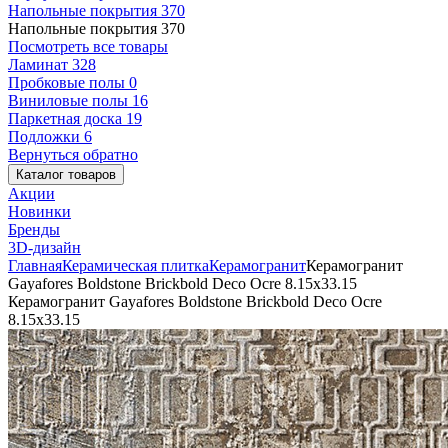
Напольные покрытия
370
Напольные покрытия
370
Посмотреть все товары
Ламинат
328
Пробковые полы
0
Виниловые полы
16
Паркетная доска
19
Подложки
6
Вернуться обратно
Каталог товаров
Акции
Новинки
Бренды
3D-дизайн
Главная
Керамическая плитка
Керамогранит
Керамогранит
Gayafores Boldstone Brickbold Deco Ocre 8.15x33.15
Керамогранит Gayafores Boldstone Brickbold Deco Ocre
8.15x33.15