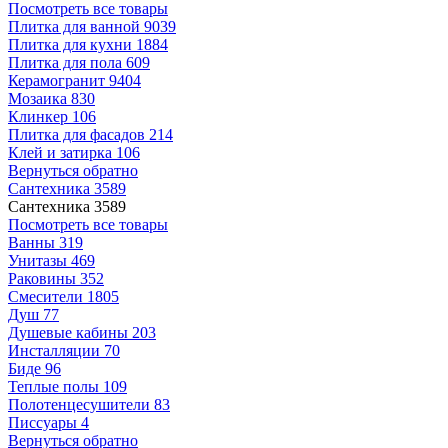
Посмотреть все товары
Плитка для ванной
9039
Плитка для кухни
1884
Плитка для пола
609
Керамогранит
9404
Мозаика
830
Клинкер
106
Плитка для фасадов
214
Клей и затирка
106
Вернуться обратно
Сантехника
3589
Сантехника
3589
Посмотреть все товары
Ванны
319
Унитазы
469
Раковины
352
Смесители
1805
Душ
77
Душевые кабины
203
Инсталляции
70
Биде
96
Теплые полы
109
Полотенцесушители
83
Писсуары
4
Вернуться обратно