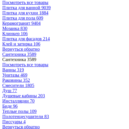
Посмотреть все товары
Плитка для ванной
9039
Плитка для кухни
1884
Плитка для пола
609
Керамогранит
9404
Мозаика
830
Клинкер
106
Плитка для фасадов
214
Клей и затирка
106
Вернуться обратно
Сантехника
3589
Сантехника
3589
Посмотреть все товары
Ванны
319
Унитазы
469
Раковины
352
Смесители
1805
Душ
77
Душевые кабины
203
Инсталляции
70
Биде
96
Теплые полы
109
Полотенцесушители
83
Писсуары
4
Вернуться обратно