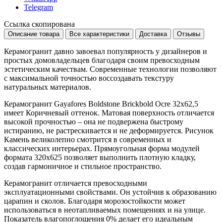
Telegram
Ссылка скопирована
Описание товара
Все характеристики
Доставка
Отзывы
Керамогранит давно завоевал популярность у дизайнеров и
простых домовладельцев благодаря своим превосходным
эстетическим качествам. Современные технологии позволяют
с максимальной точностью воссоздавать текстуру
натуральных материалов.
Керамогранит Gayafores Boldstone Brickbold Ocre 32x62,5
имеет
Коричневый
оттенок. Матовая поверхность отличается
высокой прочностью – она не подвержена быстрому
истиранию, не растрескивается и не деформируется. Рисунок
Камень
великолепно смотрится в современных и
классических интерьерах. Прямоугольная форма модулей
формата
320x625
позволяет выполнить плотную кладку,
создав гармоничное и стильное пространство.
Керамогранит отличается превосходными
эксплуатационными свойствами. Он устойчив к образованию
царапин и сколов. Благодаря морозостойкости может
использоваться в неотапливаемых помещениях и на улице.
Показатель влагопоглощения 0% делает его идеальным