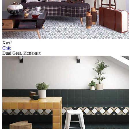
Хит!
Chic
Dual Gres, Испания