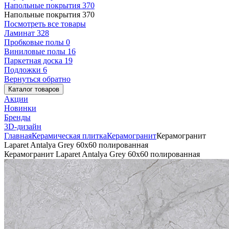
Напольные покрытия
370
Напольные покрытия
370
Посмотреть все товары
Ламинат
328
Пробковые полы
0
Виниловые полы
16
Паркетная доска
19
Подложки
6
Вернуться обратно
Каталог товаров
Акции
Новинки
Бренды
3D-дизайн
Главная
Керамическая плитка
Керамогранит
Керамогранит
Laparet Antalya Grey 60х60 полированная
Керамогранит Laparet Antalya Grey 60х60 полированная