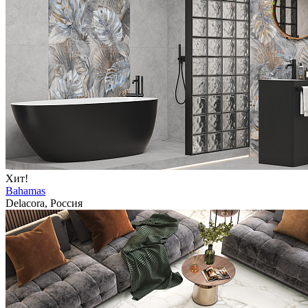
Хит!
Bahamas
Delacora, Россия