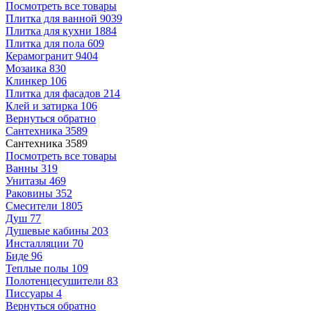
Посмотреть все товары
Плитка для ванной
9039
Плитка для кухни
1884
Плитка для пола
609
Керамогранит
9404
Мозаика
830
Клинкер
106
Плитка для фасадов
214
Клей и затирка
106
Вернуться обратно
Сантехника
3589
Сантехника
3589
Посмотреть все товары
Ванны
319
Унитазы
469
Раковины
352
Смесители
1805
Душ
77
Душевые кабины
203
Инсталляции
70
Биде
96
Теплые полы
109
Полотенцесушители
83
Писсуары
4
Вернуться обратно