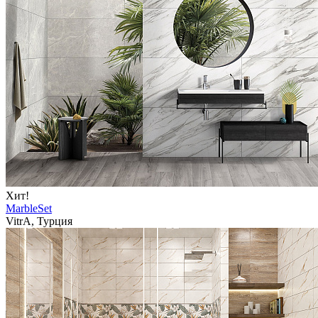
Хит!
MarbleSet
VitrA, Турция