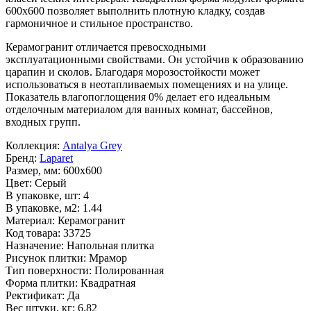
600x600
позволяет выполнить плотную кладку, создав
гармоничное и стильное пространство.
Керамогранит отличается превосходными
эксплуатационными свойствами. Он устойчив к образованию
царапин и сколов. Благодаря морозостойкости может
использоваться в неотапливаемых помещениях и на улице.
Показатель влагопоглощения 0% делает его идеальным
отделочным материалом для ванных комнат, бассейнов,
входных групп.
Коллекция:
Antalya Grey
Бренд:
Laparet
Размер, мм:
600x600
Цвет:
Серый
В упаковке, шт:
4
В упаковке, м2:
1.44
Материал:
Керамогранит
Код товара:
33725
Назначение:
Напольная плитка
Рисунок плитки:
Мрамор
Тип поверхности:
Полированная
Форма плитки:
Квадратная
Ректификат:
Да
Вес штуки, кг:
6.82