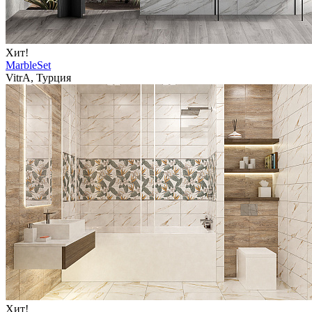
Хит!
MarbleSet
VitrA, Турция
Хит!