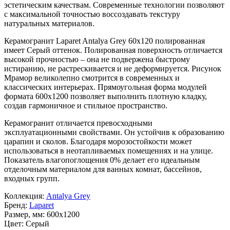
эстетическим качествам. Современные технологии позволяют
с максимальной точностью воссоздавать текстуру
натуральных материалов.
Керамогранит Laparet Antalya Grey 60х120 полированная
имеет
Серый
оттенок. Полированная поверхность отличается
высокой прочностью – она не подвержена быстрому
истиранию, не растрескивается и не деформируется. Рисунок
Мрамор
великолепно смотрится в современных и
классических интерьерах. Прямоугольная форма модулей
формата
600x1200
позволяет выполнить плотную кладку,
создав гармоничное и стильное пространство.
Керамогранит отличается превосходными
эксплуатационными свойствами. Он устойчив к образованию
царапин и сколов. Благодаря морозостойкости может
использоваться в неотапливаемых помещениях и на улице.
Показатель влагопоглощения 0% делает его идеальным
отделочным материалом для ванных комнат, бассейнов,
входных групп.
Коллекция:
Antalya Grey
Бренд:
Laparet
Размер, мм:
600x1200
Цвет:
Серый