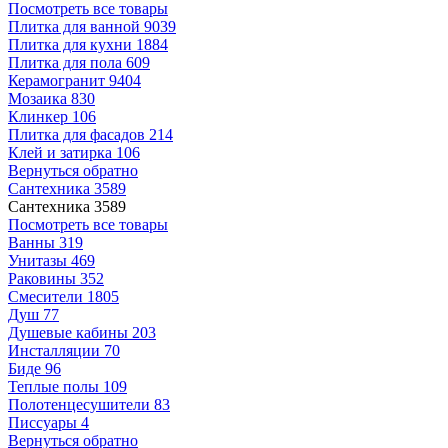
Посмотреть все товары
Плитка для ванной
9039
Плитка для кухни
1884
Плитка для пола
609
Керамогранит
9404
Мозаика
830
Клинкер
106
Плитка для фасадов
214
Клей и затирка
106
Вернуться обратно
Сантехника
3589
Сантехника
3589
Посмотреть все товары
Ванны
319
Унитазы
469
Раковины
352
Смесители
1805
Душ
77
Душевые кабины
203
Инсталляции
70
Биде
96
Теплые полы
109
Полотенцесушители
83
Писсуары
4
Вернуться обратно