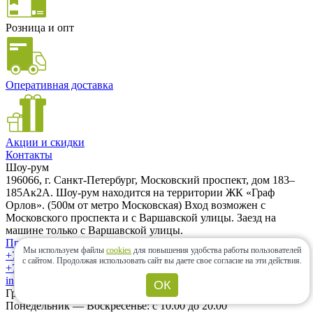
Розница и опт
Оперативная доставка
Акции и скидки
Контакты
Шоу-рум
196066, г. Санкт-Петербург, Московский проспект, дом 183–
185Ак2А. Шоу-рум находится на территории ЖК «Граф
Орлов». (500м от метро Московская) Вход возможен с
Московского проспекта и с Варшавской улицы. Заезд на
машине только с Варшавской улицы.
Проложить маршрут
Мы используем файлы
cookies
для повышения удобства работы пользователей
+7 (962) 343-21-12
с сайтом.
Продолжая использовать сайт вы даете свое согласие на эти действия.
+7 (812) 985-58-85
info@ceramic-center.ru
ОК
График работы шоу-рума
Понедельник — Воскресенье: с 10.00 до 20.00