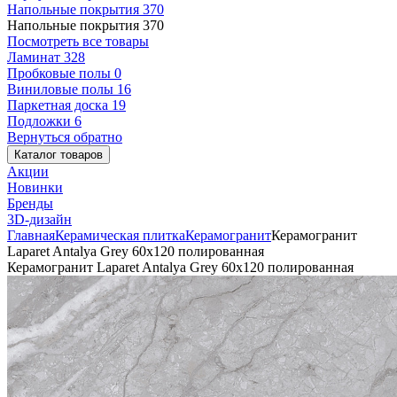
Напольные покрытия
370
Напольные покрытия
370
Посмотреть все товары
Ламинат
328
Пробковые полы
0
Виниловые полы
16
Паркетная доска
19
Подложки
6
Вернуться обратно
Каталог товаров
Акции
Новинки
Бренды
3D-дизайн
Главная
Керамическая плитка
Керамогранит
Керамогранит
Laparet Antalya Grey 60х120 полированная
Керамогранит Laparet Antalya Grey 60х120 полированная