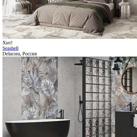
Хит!
Seashell
Delacora, Россия