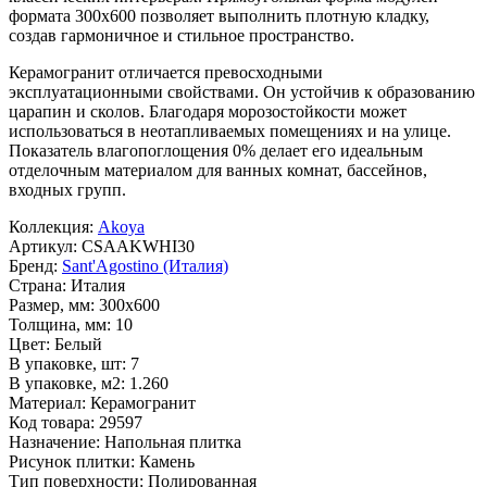
формата
300x600
позволяет выполнить плотную кладку,
создав гармоничное и стильное пространство.
Керамогранит отличается превосходными
эксплуатационными свойствами. Он устойчив к образованию
царапин и сколов. Благодаря морозостойкости может
использоваться в неотапливаемых помещениях и на улице.
Показатель влагопоглощения 0% делает его идеальным
отделочным материалом для ванных комнат, бассейнов,
входных групп.
Коллекция:
Akoya
Артикул:
CSAAKWHI30
Бренд:
Sant'Agostino (Италия)
Страна:
Италия
Размер, мм:
300x600
Толщина, мм:
10
Цвет:
Белый
В упаковке, шт:
7
В упаковке, м2:
1.260
Материал:
Керамогранит
Код товара:
29597
Назначение:
Напольная плитка
Рисунок плитки:
Камень
Тип поверхности:
Полированная