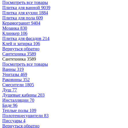
Посмотреть все товары
Плитка для ванной
9039
Плитка для кухни
1884
Плитка для пола
609
Керамогранит
9404
Мозаика
830
Клинкер
106
Плитка для фасадов
214
Клей и затирка
106
Вернуться обратно
Сантехника
3589
Сантехника
3589
Посмотреть все товары
Ванны
319
Унитазы
469
Раковины
352
Смесители
1805
Душ
77
Душевые кабины
203
Инсталляции
70
Биде
96
Теплые полы
109
Полотенцесушители
83
Писсуары
4
Вернуться обратно