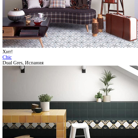
Хит!
Chic
Dual Gres, Испания