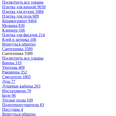
Посмотреть все товары
Плитка для ванной
9039
Плитка для кухни
1884
Плитка для пола
609
Керамогранит
9404
Мозаика
830
Клинкер
106
Плитка для фасадов
214
Клей и затирка
106
Вернуться обратно
Сантехника
3589
Сантехника
3589
Посмотреть все товары
Ванны
319
Унитазы
469
Раковины
352
Смесители
1805
Душ
77
Душевые кабины
203
Инсталляции
70
Биде
96
Теплые полы
109
Полотенцесушители
83
Писсуары
4
Вернуться обратно